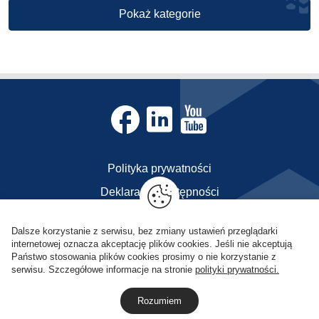
Pokaż kategorie
Polityka prywatności
Deklaracja dostępności
Kontakt
Dalsze korzystanie z serwisu, bez zmiany ustawień przeglądarki
internetowej oznacza akceptację plików cookies. Jeśli nie akceptują
POL-OPENSCREEN © Copyright 2023
Państwo stosowania plików cookies prosimy o nie korzystanie z
Zdjęcia i teksty zamieszczone na stronie są własnością
serwisu. Szczegółowe informacje na stronie
polityki prywatności.
POL-OPENSCREEN. Wszelkie prawa zastrzeżone.
Rozumiem
projekt strony
POZitive.pl