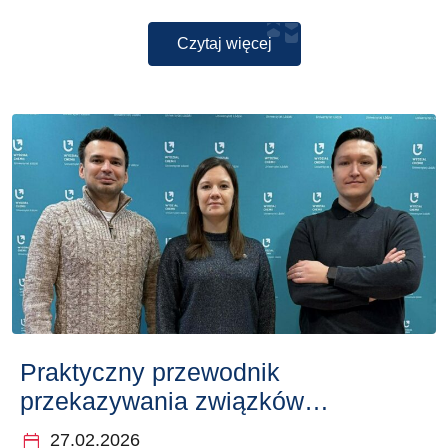
Czytaj więcej
Praktyczny przewodnik
przekazywania związków
chemicznych do KBZCh na
calendar_today
27.02.2026