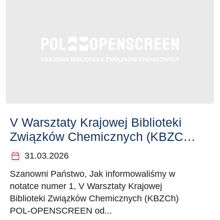
V Warsztaty Krajowej Biblioteki
Związków Chemicznych (KBZCh)
POL-OPENSCREEN (2)
calendar_today
31.03.2026
Szanowni Państwo, Jak informowaliśmy w
notatce numer 1, V Warsztaty Krajowej
Biblioteki Związków Chemicznych (KBZCh)
POL-OPENSCREEN od...