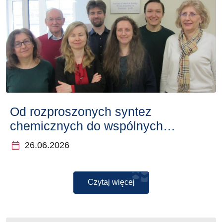
Od rozproszonych syntez
chemicznych do wspólnych
odkryć
calendar_today
26.06.2026
Czytaj więcej