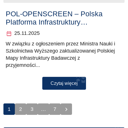
POL-OPENSCREEN – Polska
Platforma Infrastruktury
Skriningowej dla Chemii
calendar_today
25.11.2025
Biologicznej na Polskiej Mapie
W związku z ogłoszeniem przez Ministra Nauki i
Infrastruktury Badawczej
Szkolnictwa Wyższego zaktualizowanej Polskiej
Mapy Infrastruktury Badawczej z
przyjemności...
Czytaj więcej
1
2
3
…
7