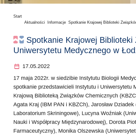
Start
Aktualności
Informacje
Spotkanie Krajowej Biblioteki Związk
ych i Uniwersytetu Medycznego w Łod
Spotkanie Krajowej Bibliotek
Uniwersytetu Medycznego w Łod
calendar_today
17.05.2022
17 maja 2022r. w siedzibie Instytutu Biologii Medy
spotkanie przedstawicieli Instytutu i Uniwersyte
Krajową Biblioteką Związków Chemicznych (KBZC
Agata Kraj (IBM PAN i KBZCh), Jarosław Dziadek 
Laboratorium Skriningowe), Lucyna Woźniak (Uniw
Nauki i Współpracy Międzynarodowej), Dorota Pio
Farmaceutyczny), Monika Olszewska (Uniwersytet